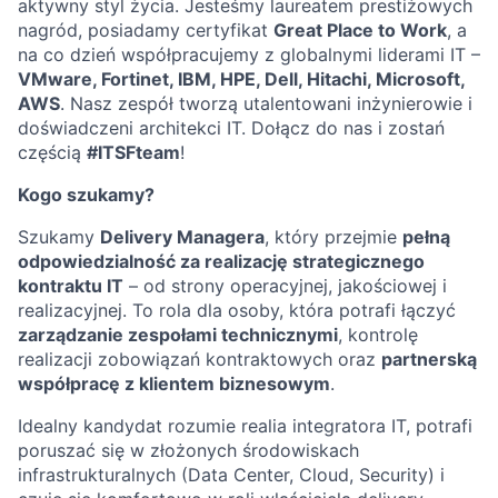
aktywny styl życia. Jesteśmy laureatem prestiżowych
nagród, posiadamy certyfikat
Great Place to Work
, a
na co dzień współpracujemy z globalnymi liderami IT –
VMware, Fortinet, IBM, HPE, Dell, Hitachi, Microsoft,
AWS
. Nasz zespół tworzą utalentowani inżynierowie i
doświadczeni architekci IT. Dołącz do nas i zostań
częścią
#ITSFteam
!
Kogo szukamy?
Szukamy
Delivery Managera
, który przejmie
pełną
odpowiedzialność za realizację strategicznego
kontraktu IT
– od strony operacyjnej, jakościowej i
realizacyjnej. To rola dla osoby, która potrafi łączyć
zarządzanie zespołami technicznymi
, kontrolę
realizacji zobowiązań kontraktowych oraz
partnerską
współpracę z klientem biznesowym
.
Idealny kandydat rozumie realia integratora IT, potrafi
poruszać się w złożonych środowiskach
infrastrukturalnych (Data Center, Cloud, Security) i